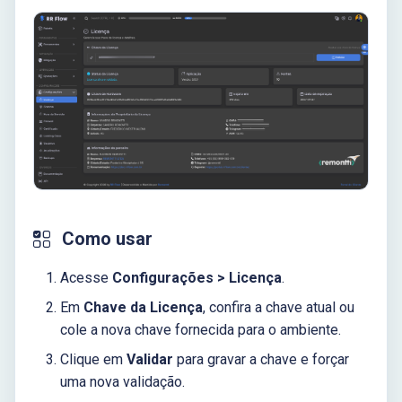
d
o
b
u
s
c
a
Como usar
Acesse
Configurações > Licença
.
Em
Chave da Licença
, confira a chave atual ou
cole a nova chave fornecida para o ambiente.
Clique em
Validar
para gravar a chave e forçar
uma nova validação.