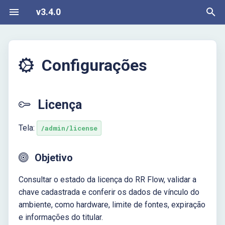
v3.4.0
I
Visão geral
Primeiros passos
Recursos
Vídeos
Changelog
n
Configurações
Sobre
Requisitos
Filtros Manuais
Vídeos
Versões
i
Contratar o serviço
Instalação
API
c
Termos do Serviço
Atualização
Bot Telegram
Licença
i
Contrato de Uso
Integrações
a
Tela:
/admin/license
Documentação Versão 2
l
Objetivo
i
z
Consultar o estado da licença do RR Flow, validar a
chave cadastrada e conferir os dados de vínculo do
a
ambiente, como hardware, limite de fontes, expiração
n
e informações do titular.